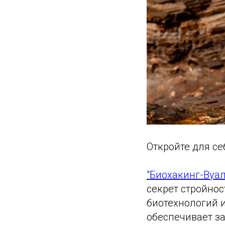
Откройте для с
"Биохакинг-Вуал
секрет стройно
биотехнологий и
обеспечивает з