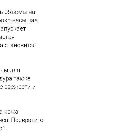
ть объемы на
убоко насыщает
запускает
могая
а становится
ным для
дура также
е свежести и
ша кожа
нса! Превратите
"!