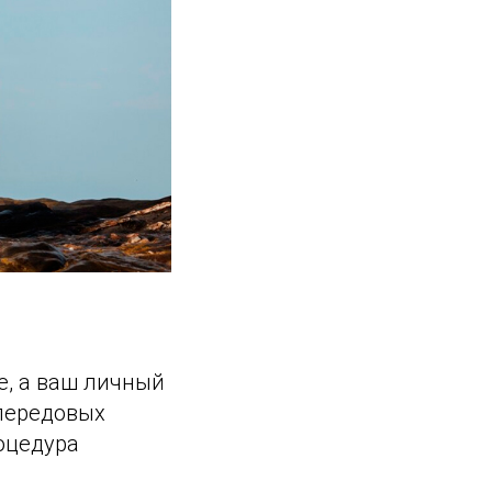
е, а ваш личный
 передовых
роцедура