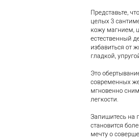
Представьте, чт
целых 3 сантиме
кожу магнием, ц
естественный де
избавиться от ж
гладкой, упруго
Это обертывание
современных же
мгновенно сним
легкости.
Запишитесь на п
становится боле
мечту о соверше