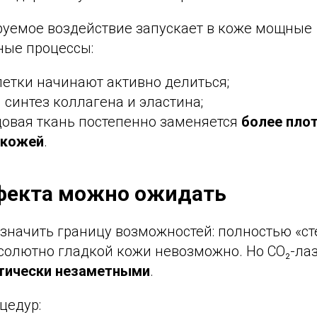
руемое воздействие запускает в коже мощные
ные процессы:
етки начинают активно делиться;
 синтез коллагена и эластина;
цовая ткань постепенно заменяется
более плот
 кожей
.
фекта можно ожидать
значить границу возможностей: полностью «ст
бсолютно гладкой кожи невозможно. Но CO₂-ла
тически незаметными
.
цедур: