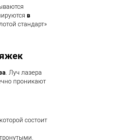
зываются
рмируются
в
лотой стандарт»
тяжек
за
. Луч лазера
чечно проникают
 которой состоит
етронутыми.