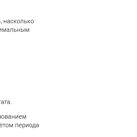
, насколько
тимальным
ата.
ьзованием
чётом периода