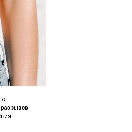
но
оразрывов
ения