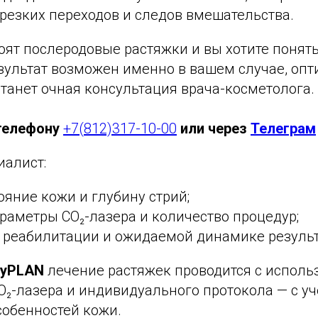
 резких переходов и следов вмешательства.
оят послеродовые растяжки и вы хотите понять
ультат возможен именно в вашем случае, оп
танет очная консультация врача-косметолога.
телефону
+7(812)317-10-00
или через
Телеграм
иалист:
ояние кожи и глубину стрий;
раметры CO₂-лазера и количество процедур;
о реабилитации и ожидаемой динамике результ
tyPLAN
лечение растяжек проводится с испол
O₂-лазера и индивидуального протокола — с у
собенностей кожи.