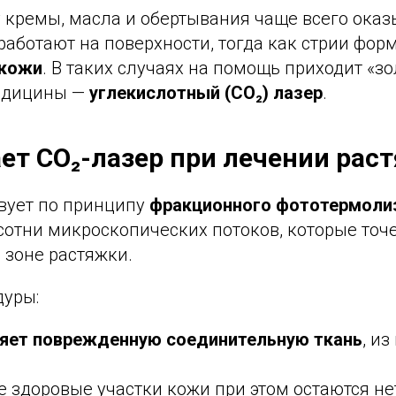
 кремы, масла и обертывания чаще всего ока
работают на поверхности, тогда как стрии фо
 кожи
. В таких случаях на помощь приходит «зо
медицины —
углекислотный (CO₂) лазер
.
ает CO₂-лазер при лечении рас
твует по принципу
фракционного фототермоли
 сотни микроскопических потоков, которые то
 зоне растяжки.
дуры:
яет поврежденную соединительную ткань
, из
 здоровые участки кожи при этом остаются н