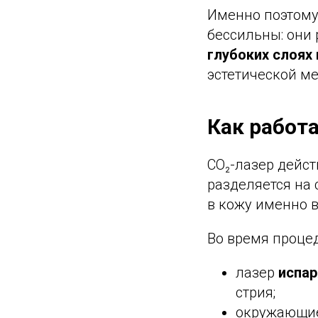
Именно поэтому
бессильны: они 
глубоких слоях
эстетической 
Как работ
CO₂-лазер дейс
разделяется на
в кожу именно в
Во время проце
лазер
испар
стрия;
окружающие