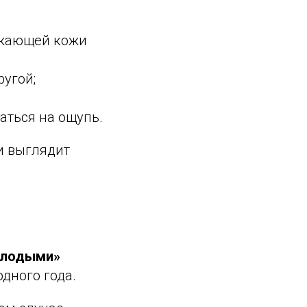
ужающей кожи
ругой;
аться на ощупь.
и выглядит
лодыми»
одного года.