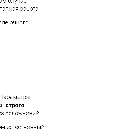
том случае
тапная работа.
сле очного
. Параметры
ся
строго
ез осложнений.
ом естественный