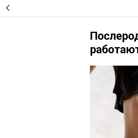
Послерод
работают