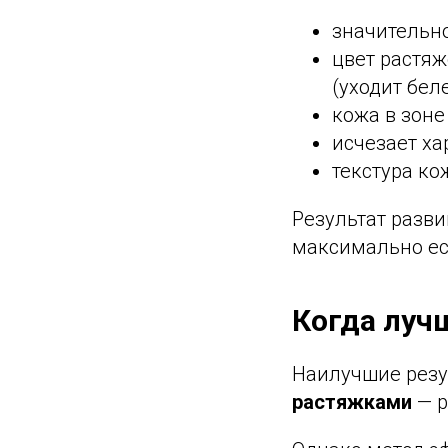
значительн
цвет растя
(уходит бел
кожа в зоне
исчезает ха
текстура ко
Результат разви
максимально ес
Когда луч
Наилучшие резу
растяжками
— р