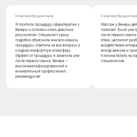
С портала Продокторов
С портала Продоктор
Я посетила процедуру сфератерапии у
Массаж​ у Венеры де
Венеры и осталась очень довольна
помогает. Была уже т
результатом. Специалист сразу
после первого сеанса
подробно объяснила мне все нюансы
отёки, целлюлит​ раз
процедуры, ответила на все вопросы и
воздействием аппара
создала комфортную атмосферу.
всегда вежлив и при
Эффект от процедуры я заметила уже
Клиника богата на х
после первого сеанса. Венера —
специалистов.
высококвалифицированный и
внимательный профессионал,
рекомендую её!