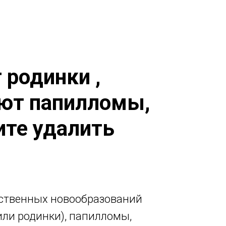
 родинки ,
ют папилломы,
ите удалить
ественных новообразований
или родинки), папилломы,