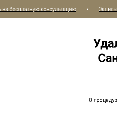
сплатную консультацию
Записывайтес
Уда
Са
О процеду