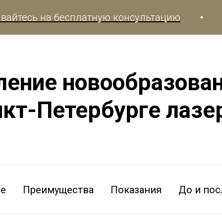
ь на бесплатную консультацию
Записы
ление новообразован
нкт-Петербурге лазе
ре
Преимущества
Показания
До и пос