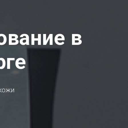
ование в
рге
 кожи